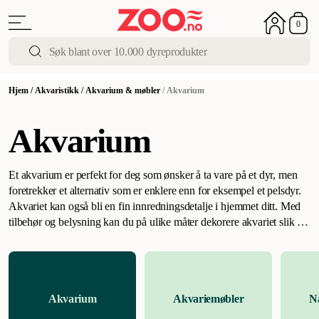
0
Hjem
/
Akvaristikk
/
Akvarium & møbler
/
Akvarium
Akvarium
Et akvarium er perfekt for deg som ønsker å ta vare på et dyr, men
foretrekker et alternativ som er enklere enn for eksempel et pelsdyr.
Akvariet kan også bli en fin innredningsdetalje i hjemmet ditt. Med
tilbehør og belysning kan du på ulike måter dekorere akvariet slik at
det blir midtpunktet i et rom.
Tenker du å gå til anskaffelse
av akvarium?
.
Når du har bestemt deg for å kjøpe et akvarium, vil du
raskt finne ut at det er veldig mange alternativer å velge mellom. Alt
fra små og store akvarium til rektangulære og sekskantete akvarium.
Akvarium
Akvariemøbler
N
Du kan til og med ha ditt eget saltvannsakvarium hjemme. Uansett
hva du leter etter, finner du det hos oss på ZOO.no. Så hva skal du