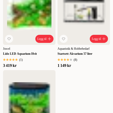
Legg til
Legg til
Juwel
Aquaristik & Hobbebedarf
Lido LED Aquarium Hvit
Startsett Akvarium 57 liter
(
1
)
(
8
)
3 419 kr
1 149 kr