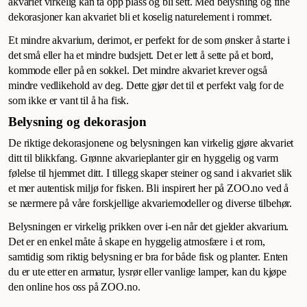
akvariet virkelig kan ta opp plass og bli sett. Med belysning og fine
dekorasjoner kan akvariet bli et koselig naturelement i rommet.
Et mindre akvarium, derimot, er perfekt for de som ønsker å starte i
det små eller ha et mindre budsjett. Det er lett å sette på et bord,
kommode eller på en sokkel. Det mindre akvariet krever også
mindre vedlikehold av deg. Dette gjør det til et perfekt valg for de
som ikke er vant til å ha fisk.
Belysning og dekorasjon
De riktige dekorasjonene og belysningen kan virkelig gjøre akvariet
ditt til blikkfang. Grønne akvarieplanter gir en hyggelig og varm
følelse til hjemmet ditt. I tillegg skaper steiner og sand i akvariet slik
et mer autentisk miljø for fisken. Bli inspirert her på ZOO.no ved å
se nærmere på våre forskjellige akvariemodeller og diverse tilbehør.
Belysningen er virkelig prikken over i-en når det gjelder akvarium.
Det er en enkel måte å skape en hyggelig atmosfære i et rom,
samtidig som riktig belysning er bra for både fisk og planter. Enten
du er ute etter en armatur, lysrør eller vanlige lamper, kan du kjøpe
den online hos oss på ZOO.no.