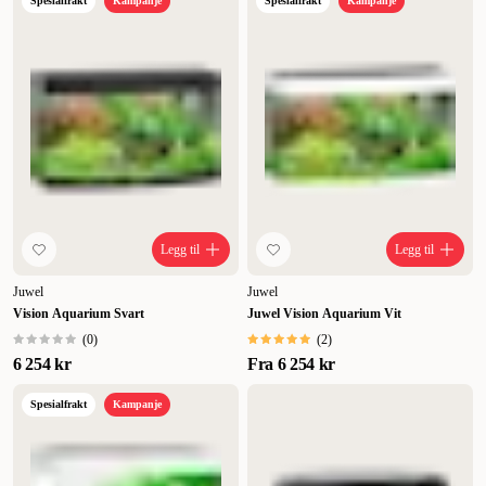
Spesialfrakt
Kampanje
Spesialfrakt
Kampanje
Legg til
Legg til
Juwel
Juwel
Vision Aquarium Svart
Juwel Vision Aquarium Vit
(
0
)
(
2
)
6 254 kr
Fra
6 254 kr
Spesialfrakt
Kampanje